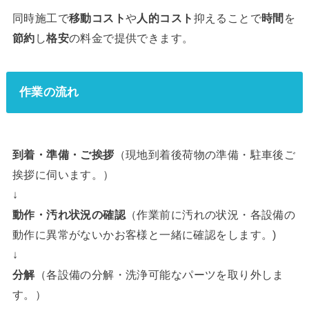
同時施工で
移動コスト
や
人的コスト
抑えることで
時間
を
節約
し
格安
の料金で提供できます。
作業の流れ
到着・準備・ご挨拶
（現地到着後荷物の準備・駐車後ご
挨拶に伺います。）
↓
動作・汚れ状況の確認
（作業前に汚れの状況・各設備の
動作に異常がないかお客様と一緒に確認をします。)
↓
分解
（各設備の分解・洗浄可能なパーツを取り外しま
す。）