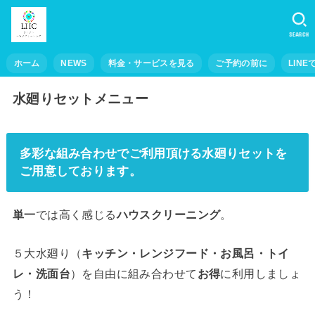
SEARCH
ホーム
NEWS
料金・サービスを見る
ご予約の前に
LINE
水廻りセットメニュー
多彩な組み合わせでご利用頂ける水廻りセットを
ご用意しております。
単一
では高く感じる
ハウスクリーニング
。
５大水廻り（
キッチン・レンジフード・お風呂・トイ
レ・洗面台
）を自由に組み合わせて
お得
に利用しましょ
う！